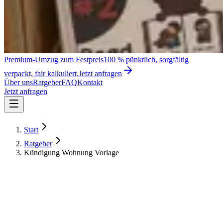
Premium-Umzug zum Festpreis
100 % pünktlich, sorgfältig
verpackt, fair kalkuliert.
Jetzt anfragen
Über uns
Ratgeber
FAQ
Kontakt
Jetzt anfragen
Start
Ratgeber
Kündigung Wohnung Vorlage