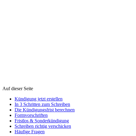
Empfänger der Kündigung (Vermieter / Hausverwaltung)
Name / Hausverwaltung
*
Straße und Hausnummer
*
PLZ und Ort
*
Lage der Wohnung (optional)
Weiter
Hinweis: Diese Vorlage und die Fristberechnung sind eine
unverbindliche Hilfestellung und ersetzen keine Rechtsberatung.
Prüfen Sie Sonderfälle (z. B. Kündigungsverzicht, befristeter
Mietvertrag, Sonderkündigungsrecht) und das berechnete Datum im
Zweifel selbst oder lassen Sie sich anwaltlich beraten.
Auf dieser Seite
Kündigung jetzt erstellen
In 3 Schritten zum Schreiben
Die Kündigungsfrist berechnen
Formvorschriften
Fristlos & Sonderkündigung
Schreiben richtig verschicken
Häufige Fragen