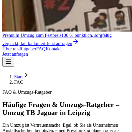
Premium-Umzug zum Festpreis
100 % pünktlich, sorgfältig
verpackt, fair kalkuliert.
Jetzt anfragen
Über uns
Ratgeber
FAQ
Kontakt
Jetzt anfragen
Start
FAQ
FAQ & Umzugs-Ratgeber
Häufige Fragen & Umzugs-Ratgeber –
Umzug TB Jaguar in Leipzig
Ein Umzug ist Vertrauenssache. Egal, ob Sie als Unternehmen
Ausfallsicherheit benötigen, einen Privatumzug planen oder als