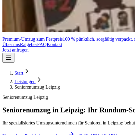
Premium-Umzug zum Festpreis
100 % pünktlich, sorgfältig verpackt, f
Über uns
Ratgeber
FAQ
Kontakt
Jetzt anfragen
Start
Leistungen
Seniorenumzug Leipzig
Seniorenumzug Leipzig
Seniorenumzug in Leipzig: Ihr Rundum-So
Ihr spezialisiertes Umzugsunternehmen für Senioren in Leipzig: behu